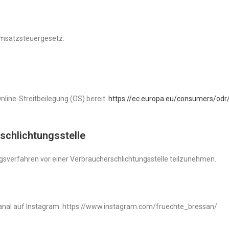
msatzsteuergesetz:
nline-Streitbeilegung (OS) bereit:
https://ec.europa.eu/consumers/odr
schlichtungs­stelle
gungsverfahren vor einer Verbraucherschlichtungsstelle teilzunehmen.
Kanal auf Instagram: https://www.instagram.com/fruechte_bressan/